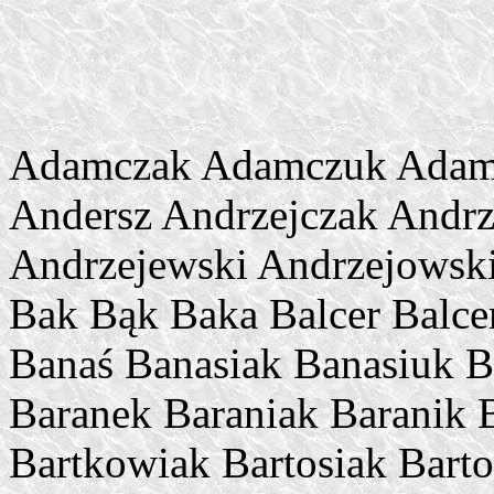
Adamczak Adamczuk Adamczyk Adamski Adamus Anders Andersz Andrzejczak Andrzejczuk Andrzejczyk Andrzejewski Andrzejowski Antczak Augustyniak Bagiński Bak Bąk Baka Balcer Balcerowicz Balcerowski Banach Banaś Banasiak Banasiuk Banaszak Banaszek Baran Baranek Baraniak Baranik Baranowski Barański Bartczak Bartkowiak Bartosiak Bartosik Bartosiński Bartosiuk Bartoszak Bartoszczyk Bartoszek Bartoszuk Bartoszyński Bednarczuk Bednarczyk Bednaręk Bednarek Bednarski Bednarz Bednorz Belka Bem Biała Białach Białas Białasik Białczak Białczyk Białecki Białek Bialic Bialik Białk Białka Białko Białkowski Biało Biały Biel Biela Bielak Bielarz Bielas Bielawa Bielawski Bielecki Bieliński Bielski Bieniek Biernacik Biernacki Biernaczyk Biernat Bigos Bilski Błaszak Błaszczak Błaszczyk Błażej Błażejak Błażejczak Błażejczyk Błażejewicz Błażejewski Błażejowski Błażewicz Błażewski Błoński Bochenek Bogdan Bogdanik Bogdanowicz Bogdański Bogucki Bogusz Bohdan Bohdanowicz Boniecki Borek Borkowski Borowski Branicki Bronowski Brych Bryksy Brzeziński Brzoski Brzóski Brzoza Brzózka Brzozowski Buciński Buczek Buczkowski Buczyński Bujak Bukowski Burziński Burzyński Cebula Cebulak Cebulek Cebulski Cegliński Charzewski Chłapowski Chlebek Chlebicki Chlebna Chlebny Chlebosz Chlebowicz Chlebowski Chlebuś Chłopczyk Chłopecki Chłopek Chłopicki Chłopik Chmara Chmiel Chmiela Chmielak Chmielarczyk Chmielarski Chmielarz Chmielecki Chmielewski Chmielik Chmieliński Chmielnicki Chmielnik Chmielowiec Chmielowski Chodzko Chodźko Chojna Chojnacki Chojniak Chojnicki Chojnowski Cholewa Cholewka Chrzanowski Cichocki Cichomski Cichon Cichoń Cichoński Ciesielski Cieśla Cieślak Cieślik Ciszewski Cybulski Cygan Cyganek Cyganik Cygański Czaja Czajka Czajkowski Czapla Czaplicki Czapliński Czapski Czarnecki Czarnocki Czartoryski Czech Czechowicz Czechowski Czerwiński Czerwionka Czerwonka Czyż Czyżewski Dąbek Dąbrowa Dąbrowicz Dąbrowiecki Dąbrówka Dąbrowski Dankowski Danych Darasz Dębowski Dębski Długokęcki Długołęcki Długosz Dmowski Dobrowolski Dobrzyński Domagała Domański Dombrowski Dominiak Dominiczak Dominik Dominikowski Drabik Drozd Drózd Drozdek Drozdowski Drożdż Dróżdż Drożdżal Drożdżowski Drożdżyński Drzewiecki Duda Dudek Dudziak Dudziński Dwernicki Dziedzic Dziedzicki Dziuba Ejsmont Falkowski Fałkowski Fiałkowski Figiel Fijałkowski Fijoł Fijołek Filip Filipczak Filipczuk Filipczyk Filipecki Filipiak Filipiec Filipiński Filipiuk Filipkowski Filipowicz Filipowski Filipski Fiołek Fiołka Fischer Fiszer Flis Flisak Flisek Florczak Florczuk Florczyk Florek Florian Floriańczyk Fokczyński Foksiński Frąckiewicz Frąckowiak Frąckowski Frącz Frączak Frączek Frączkiewicz Frączkowski Frączyk Francuz Franczak Frańczak 